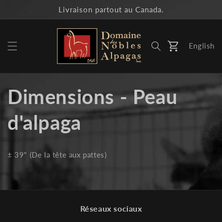
et
Livraison partout au Canada.
passer
au
contenu
English
Panier
Dimensions - Peau
d'alpaga
± 39"
(De la tête aux pattes)
Réseaux sociaux