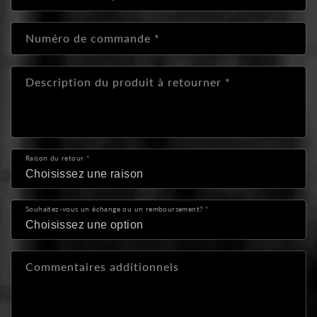
r
e
Numéro de commande
*
d
e
c
Description du produit à retourner
*
o
n
t
a
Raison du retour
*
c
t
Souhaitez-vous un échange ou un remboursement?
*
Commentaires additionnels