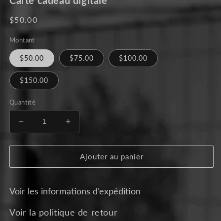
média
1
dans
Prix
$50.00
une
habituel
fenêtre
modale
Montant
$50.00
$75.00
$100.00
$150.00
Quantité
Réduire
Augmenter
la
la
quantité
quantité
de
de
Ajouter au panier
Carte
Carte
cadeau
cadeau
digitale
digitale
Voir les informations d’expédition
Voir la politique de retour