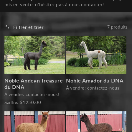
i
mis en vente, n’hésitez pas à nous contacter!
o
n
Filtrer et trier
7 produits
:
Noble Andean Treasure
Noble Amador du DNA
du DNA
À vendre: contactez-nous!
À vendre: contactez-nous!
Saillie: $1250.00