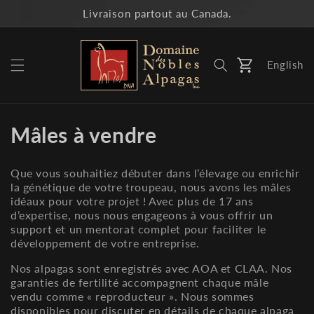
et
Livraison partout au Canada.
passer
au
contenu
English
Panier
C
Mâles à vendre
o
Que vous souhaitiez débuter dans l’élevage ou enrichir
l
la génétique de votre troupeau, nous avons les mâles
idéaux pour votre projet ! Avec plus de 17 ans
l
d’expertise, nous nous engageons à vous offrir un
support et un mentorat complet pour faciliter le
e
développement de votre entreprise.
c
Nos alpagas sont enregistrés avec AOA et CLAA. Nos
garanties de fertilité accompagnent chaque mâle
t
vendu comme « reproducteur ». Nous sommes
disponibles pour discuter en détails de chaque alpaga