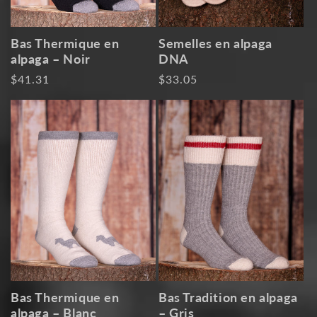
Bas Thermique en
Semelles en alpaga
alpaga – Noir
DNA
Prix
$41.31
Prix
$33.05
habituel
habituel
Bas Thermique en
Bas Tradition en alpaga
alpaga – Blanc
– Gris