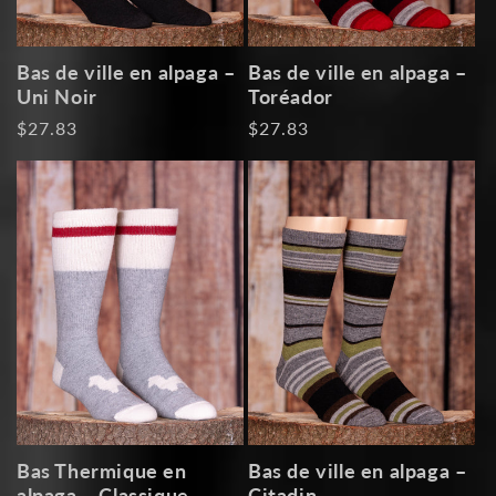
Bas de ville en alpaga –
Bas de ville en alpaga –
Uni Noir
Toréador
Prix
$27.83
Prix
$27.83
habituel
habituel
Bas Thermique en
Bas de ville en alpaga –
alpaga – Classique
Citadin