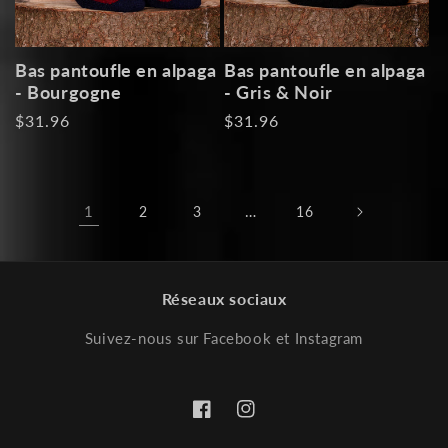
Bas pantoufle en alpaga
Bas pantoufle en alpaga
- Bourgogne
- Gris & Noir
Prix
$31.96
Prix
$31.96
habituel
habituel
1
…
2
3
16
Réseaux sociaux
Suivez-nous sur Facebook et Instagram
Facebook
Instagram