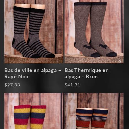
Bas de ville en alpaga –
Bas Thermique en
Rayé Noir
alpaga – Brun
Prix
$27.83
Prix
$41.31
habituel
habituel