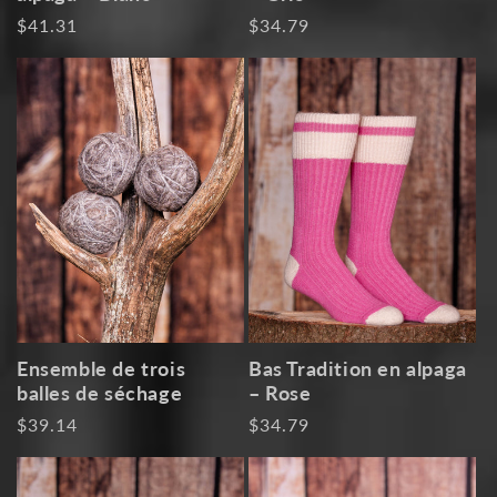
Prix
$41.31
Prix
$34.79
habituel
habituel
Ensemble de trois
Bas Tradition en alpaga
balles de séchage
– Rose
Prix
$39.14
Prix
$34.79
habituel
habituel