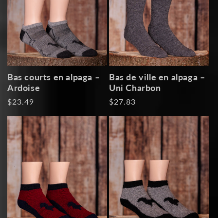
Bas courts en alpaga –
Bas de ville en alpaga –
Ardoise
Uni Charbon
Prix
$23.49
Prix
$27.83
habituel
habituel