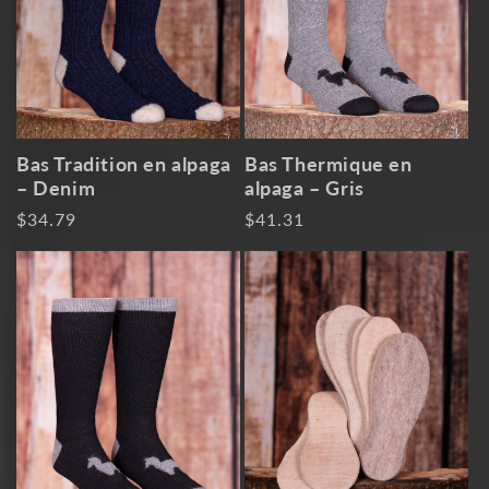
i
o
n
:
Bas Tradition en alpaga
Bas Thermique en
– Denim
alpaga – Gris
Prix
$34.79
Prix
$41.31
habituel
habituel