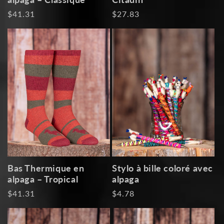
Prix
$41.31
Prix
$27.83
habituel
habituel
Bas Thermique en
Stylo à bille coloré avec
alpaga – Tropical
alpaga
Prix
$41.31
Prix
$4.78
habituel
habituel