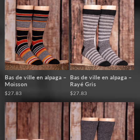
Bas de ville en alpaga –
Bas de ville en alpaga –
Moisson
Rayé Gris
Prix
$27.83
Prix
$27.83
habituel
habituel