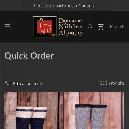
et
Livraison partout au Canada.
passer
au
contenu
English
Panier
C
Quick Order
o
l
Filtrer et trier
363 produits
l
e
c
t