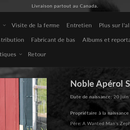
Livraison partout au Canada.
e
Visite de la ferme
Entretien
Plus sur l'a
tribution
Fabricant de bas
Albums et report
itiques
Retour
Noble Apérol 
Date de naissance
: 20 jui
Propriétaire à la naissance 
Père: A Wanted Man's Zep