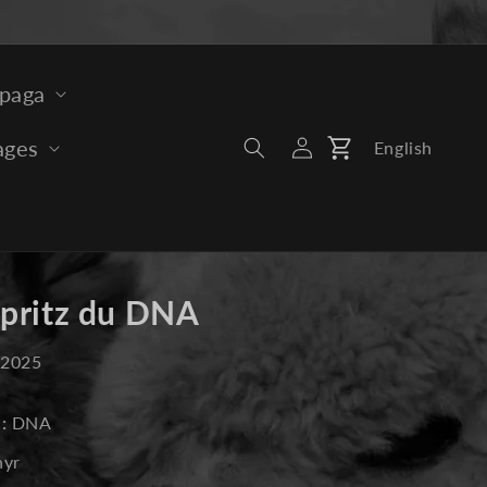
lpaga
ages
English
Connexion
Panier
Spritz du DNA
n 2025
:
DNA
hyr