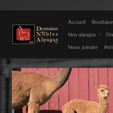
et
passer
au
contenu
Accueil
Boutiqu
Nos alpagas
Dis
Nous joindre
Pol
Passer aux
informations
produits