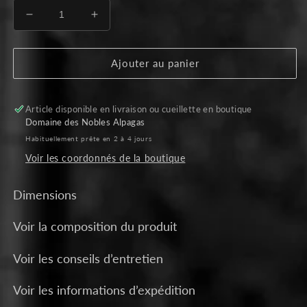
fenêtre
modale
Réduire
Augmenter
la
la
quantité
quantité
de
de
Ajouter au panier
Ourson
Ourson
en
en
fourrure
fourrure
Article disponible en livraison ou cueillette en boutique
d&#39;alpaga
d&#39;alpaga
Domaine des Nobles Alpagas
7&quot;
7&quot;
Habituellement prête en 2 à 4 jours
-
-
Voir les coordonnés de la boutique
Blanc
Blanc
Dimensions
Voir la composition du produit
Voir les conseils d’entretien
Voir les informations d’expédition