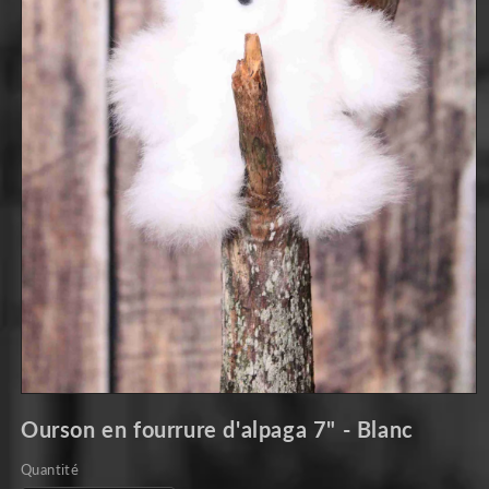
Ouvrir
le
Ourson en fourrure d'alpaga 7" - Blanc
média
1
dans
Quantité
une