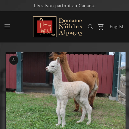
et
Livraison partout au Canada.
passer
au
contenu
English
Panier
Passer aux
informations
produits