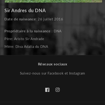
Ouvrir
le
Sir Andres du DNA
média
1
dans
Date de naissance
: 26 juillet 2016
une
fenêtre
modale
Propriétaire à la naissance :
DNA
Père: Aristo Sir Andrade
Mère: Diva Adalia du DNA
Réseaux sociaux
Suivez-nous sur Facebook et Instagram
Facebook
Instagram